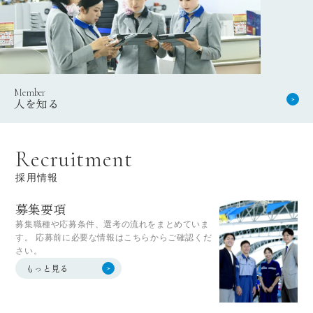
Member
人を知る
R
e
c
r
u
i
t
m
e
n
t
採用情報
募集要項
募集職種や応募条件、選考の流れをまとめていま
す。 応募前に必要な情報はこちらからご確認くだ
さい。
もっと見る