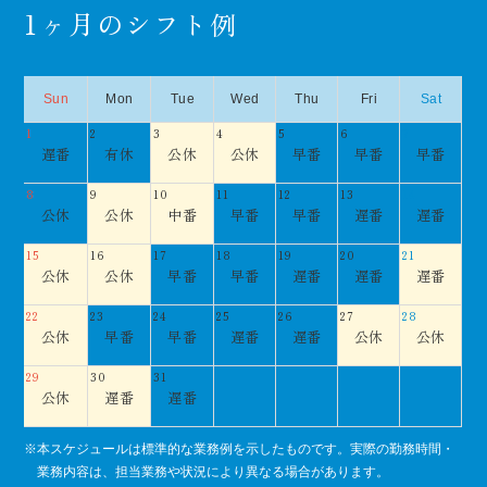
1ヶ月のシフト例
Sun
Mon
Tue
Wed
Thu
Fri
Sat
1
2
3
4
5
6
7
遅番
有休
公休
公休
早番
早番
早番
8
9
10
11
12
13
14
公休
公休
中番
早番
早番
遅番
遅番
15
16
17
18
19
20
21
公休
公休
早番
早番
遅番
遅番
遅番
22
23
24
25
26
27
28
公休
早番
早番
遅番
遅番
公休
公休
29
30
31
公休
遅番
遅番
本スケジュールは標準的な業務例を示したものです。実際の勤務時間・
業務内容は、担当業務や状況により異なる場合があります。