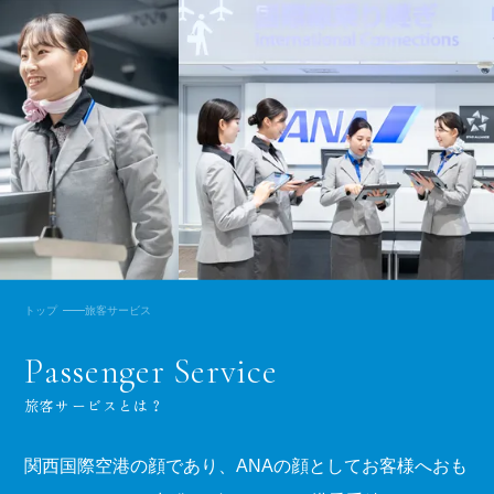
トップ
旅客サービス
P
a
s
s
e
n
g
e
r
S
e
r
v
i
c
e
旅客サービスとは？
関西国際空港の顔であり、ANAの顔としてお客様へおも