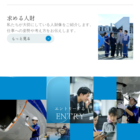
求める人財
私たちが大切にしている人財像をご紹介します。
仕事への姿勢や考え方をお伝えします。
もっと見る
エントリーする
E
N
T
R
Y
E
N
T
R
Y