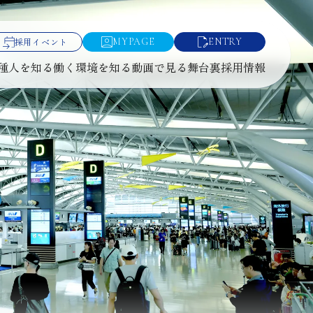
採用イベント
MYPAGE
ENTRY
種
人を知る
働く環境を知る
動画で見る舞台裏
採用情報